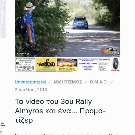
Uncategorized
ΑΘΛΗΤΙΣΜΟΣ
Ο.Μ.Α.Θ.
2 Ιουλίου, 2018
Τα video του 3ου Rally
Almyros και ένα… Προμο-
τίζερ
ά.
ή