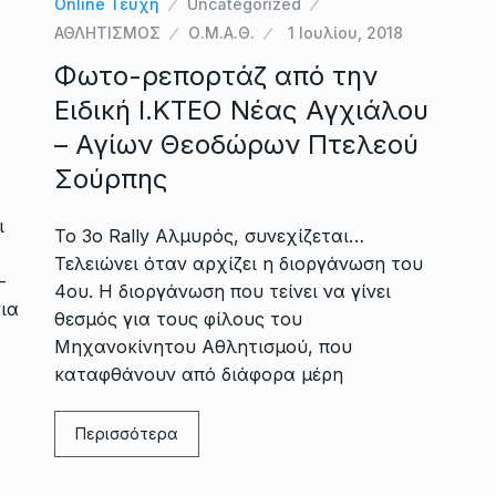
Online Τεύχη
Uncategorized
ΑΘΛΗΤΙΣΜΟΣ
Ο.Μ.Α.Θ.
1 Ιουλίου, 2018
Φωτο-ρεπορτάζ από την
Ειδική Ι.ΚΤΕΟ Νέας Αγχιάλου
– Αγίων Θεοδώρων Πτελεού
Σούρπης
ι
Το 3ο Rally Αλμυρός, συνεχίζεται…
Τελειώνει όταν αρχίζει η διοργάνωση του
-
4ου. Η διοργάνωση που τείνει να γίνει
για
θεσμός για τους φίλους του
Μηχανοκίνητου Αθλητισμού, που
καταφθάνουν από διάφορα μέρη
Περισσότερα