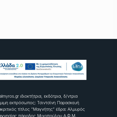
almyros.gr ιδιοκτήτρια, εκδότρια, δ/ντρια
μιμη εκπρόσωπος: Τσιντσίνη Παρασκευή
ακριτικός τίτλος “Μαγνήτης” έδρα: Αλμυρός
γνησίας πάροδος Μιχοπούλου Α.Φ.Μ.