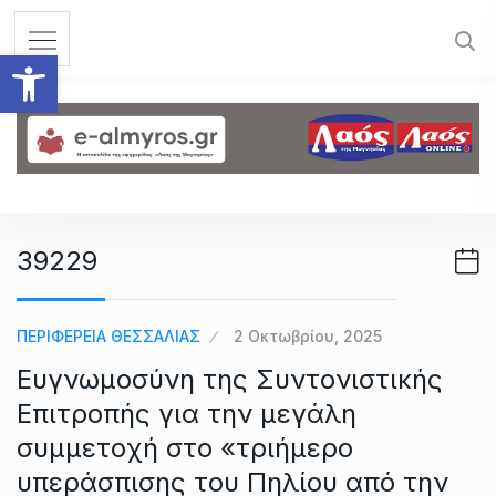
S
k
Ανοίξτε τη γραμμή εργαλεί
i
p
t
o
c
o
n
39229
t
e
n
ΠΕΡΙΦΕΡΕΙΑ ΘΕΣΣΑΛΙΑΣ
2 Οκτωβρίου, 2025
t
Ευγνωμοσύνη της Συντονιστικής
Επιτροπής για την μεγάλη
συμμετοχή στο «τριήμερο
υπεράσπισης του Πηλίου από την