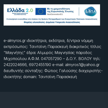
e-almyros.gr ιδιοκτήτρια, εκδότρια, δ/ντρια νόμιμη
εκπρόσωπος: Τσιντσίνη Παρασκευή διακριτικός τίτλος
“Μαγνήτης” έδρα: Αλμυρός Μαγνησίας πάροδος
Μιχοπούλου Α.Φ.Μ. 047057290 – Δ.Ο.Υ. ΒΟΛΟΥ τηλ:
2422024666, 6972455190 e-mail: almyros1@yahoo.gr
διευθυντής σύνταξης: Φώτιος Γαλούσης διαχειριστής-
ιδιοκτήτης domain: Τσιντσίνη Παρασκευή