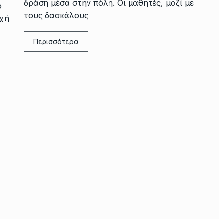
δράση μέσα στην πόλη. Οι μαθητές, μαζί με
ο
τους δασκάλους
οχή
Περισσότερα