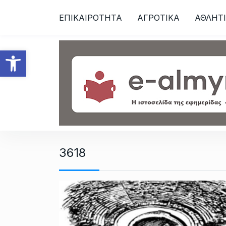
S
ΕΠΙΚΑΙΡΟΤΗΤΑ
ΑΓΡΟΤΙΚΑ
ΑΘΛΗΤ
k
i
p
Ανοίξτε τη γραμμή εργαλεί
t
o
c
o
n
t
e
n
3618
t