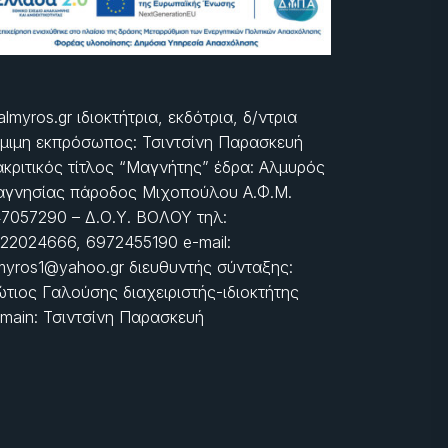
almyros.gr ιδιοκτήτρια, εκδότρια, δ/ντρια
μιμη εκπρόσωπος: Τσιντσίνη Παρασκευή
ακριτικός τίτλος “Μαγνήτης” έδρα: Αλμυρός
γνησίας πάροδος Μιχοπούλου Α.Φ.Μ.
7057290 – Δ.Ο.Υ. ΒΟΛΟΥ τηλ:
22024666, 6972455190 e-mail:
myros1@yahoo.gr διευθυντής σύνταξης:
τιος Γαλούσης διαχειριστής-ιδιοκτήτης
main: Τσιντσίνη Παρασκευή