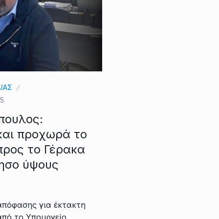
ΛΙΑΣ
25
πουλος:
και προχωρά το
προς το Γέρακα
ησο ύψους
απόφασης για έκτακτη
πό το Υπουργείο