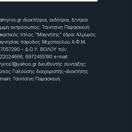
almyros.gr ιδιοκτήτρια, εκδότρια, δ/ντρια
μιμη εκπρόσωπος: Τσιντσίνη Παρασκευή
ακριτικός τίτλος “Μαγνήτης” έδρα: Αλμυρός
γνησίας πάροδος Μιχοπούλου Α.Φ.Μ.
7057290 – Δ.Ο.Υ. ΒΟΛΟΥ τηλ:
22024666, 6972455190 e-mail:
myros1@yahoo.gr διευθυντής σύνταξης:
τιος Γαλούσης διαχειριστής-ιδιοκτήτης
main: Τσιντσίνη Παρασκευή