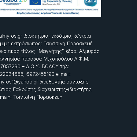
almyros.gr ιδιοκτήτρια, εκδότρια, δ/ντρια
μιμη εκπρόσωπος: Τσιντσίνη Παρασκευή
ακριτικός τίτλος “Μαγνήτης” έδρα: Αλμυρός
γνησίας πάροδος Μιχοπούλου Α.Φ.Μ.
7057290 – Δ.Ο.Υ. ΒΟΛΟΥ τηλ:
22024666, 6972455190 e-mail:
myros1@yahoo.gr διευθυντής σύνταξης:
τιος Γαλούσης διαχειριστής-ιδιοκτήτης
main: Τσιντσίνη Παρασκευή