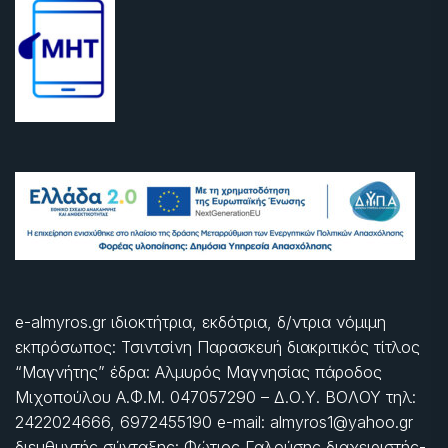
e-almyros.gr ιδιοκτήτρια, εκδότρια, δ/ντρια νόμιμη
εκπρόσωπος: Τσιντσίνη Παρασκευή διακριτικός τίτλος
“Μαγνήτης” έδρα: Αλμυρός Μαγνησίας πάροδος
Μιχοπούλου Α.Φ.Μ. 047057290 – Δ.Ο.Υ. ΒΟΛΟΥ τηλ:
2422024666, 6972455190 e-mail: almyros1@yahoo.gr
διευθυντής σύνταξης: Φώτιος Γαλούσης διαχειριστής-