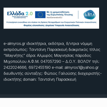
e-almyros.gr ιδιοκτήτρια, εκδότρια, δ/ντρια νόμιμη
εκπρόσωπος: Τσιντσίνη Παρασκευή διακριτικός τίτλος
“Μαγνήτης” έδρα: Αλμυρός Μαγνησίας πάροδος
Μιχοπούλου Α.Φ.Μ. 047057290 – Δ.Ο.Υ. ΒΟΛΟΥ τηλ:
2422024666, 6972455190 e-mail: almyros1@yahoo.gr
διευθυντής σύνταξης: Φώτιος Γαλούσης διαχειριστής-
ιδιοκτήτης domain: Τσιντσίνη Παρασκευή