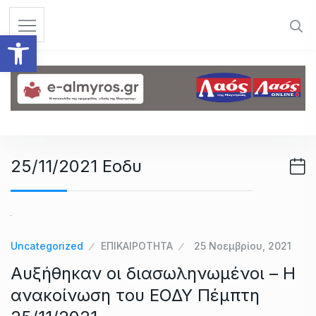
S
k
Ανοίξτε τη γραμμή εργαλεί
i
p
t
o
c
o
n
25/11/2021 Εοδυ
t
e
n
t
Uncategorized
ΕΠΙΚΑΙΡΟΤΗΤΑ
25 Νοεμβρίου, 2021
Αυξήθηκαν οι διασωληνωμένοι – Η
ανακοίνωση του ΕΟΔΥ Πέμπτη