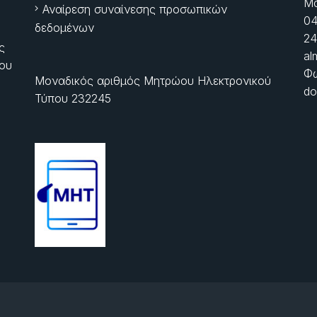
Μα
Αναίρεση συναίνεσης προσωπικών
04
δεδομένων
24
ς
al
ίου
Φώ
Μοναδικός αριθμός Μητρώου Ηλεκτρονικού
do
Τύπου 232245