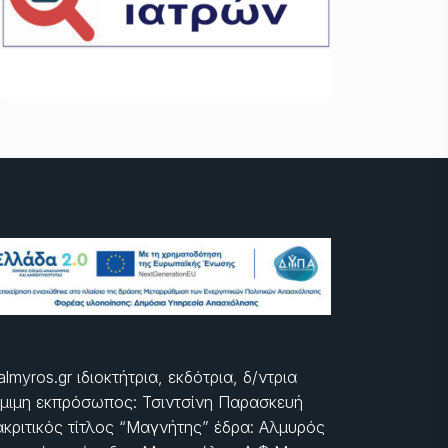
almyros.gr ιδιοκτήτρια, εκδότρια, δ/ντρια
μιμη εκπρόσωπος: Τσιντσίνη Παρασκευή
ακριτικός τίτλος “Μαγνήτης” έδρα: Αλμυρός