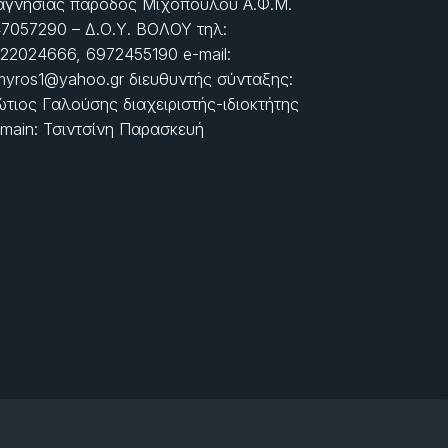
γνησίας πάροδος Μιχοπούλου Α.Φ.Μ.
7057290 – Δ.Ο.Υ. ΒΟΛΟΥ τηλ:
22024666, 6972455190 e-mail:
myros1@yahoo.gr διευθυντής σύνταξης:
τιος Γαλούσης διαχειριστής-ιδιοκτήτης
main: Τσιντσίνη Παρασκευή