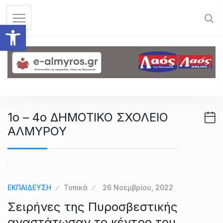
S
k
Ανοίξτε τη γραμμή εργαλεί
i
p
t
o
c
o
n
1ο – 4ο ΔΗΜΟΤΙΚΟ ΣΧΟΛΕΙΟ
t
ΑΛΜΥΡΟΥ
e
n
t
ΕΚΠΑΙΔΕΥΣΗ
Τοπικά
26 Νοεμβρίου, 2022
Σειρήνες της Πυροσβεστικής
αναστάτωσαν το κέντρο του