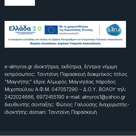
e-almyros.gr ιδιοκτήτρια, εκδότρια, δ/ντρια νόμιμη
εκπρόσωπος: Τσιντσίνη Παρασκευή διακριτικός τίτλος
“Μαγνήτης” έδρα: Αλμυρός Μαγνησίας πάροδος
Μιχοπούλου Α.Φ.Μ. 047057290 – Δ.Ο.Υ. ΒΟΛΟΥ τηλ:
2422024666, 6972455190 e-mail: almyros1@yahoo.gr
διευθυντής σύνταξης: Φώτιος Γαλούσης διαχειριστής-
ιδιοκτήτης domain: Τσιντσίνη Παρασκευή