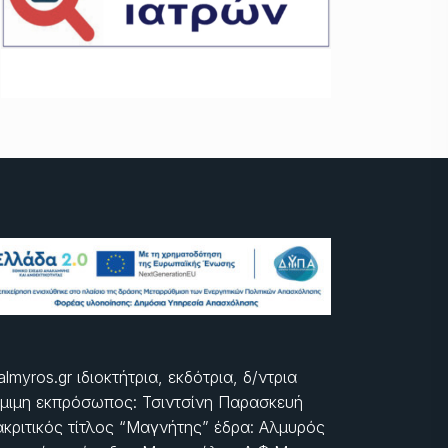
almyros.gr ιδιοκτήτρια, εκδότρια, δ/ντρια
μιμη εκπρόσωπος: Τσιντσίνη Παρασκευή
ακριτικός τίτλος “Μαγνήτης” έδρα: Αλμυρός