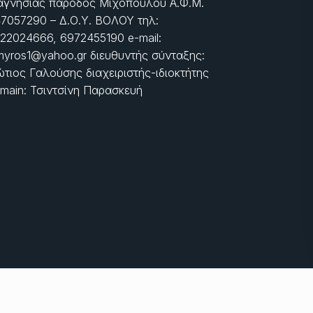
γνησίας πάροδος Μιχοπούλου Α.Φ.Μ.
7057290 – Δ.Ο.Υ. ΒΟΛΟΥ τηλ:
22024666, 6972455190 e-mail:
myros1@yahoo.gr διευθυντής σύνταξης:
τιος Γαλούσης διαχειριστής-ιδιοκτήτης
main: Τσιντσίνη Παρασκευή