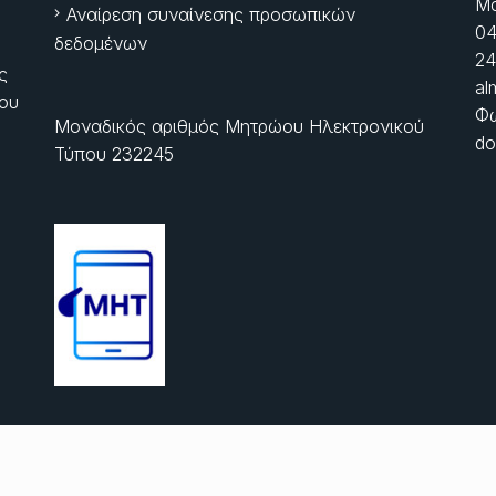
Μα
Αναίρεση συναίνεσης προσωπικών
04
δεδομένων
24
ς
al
ίου
Φώ
Μοναδικός αριθμός Μητρώου Ηλεκτρονικού
do
Τύπου 232245