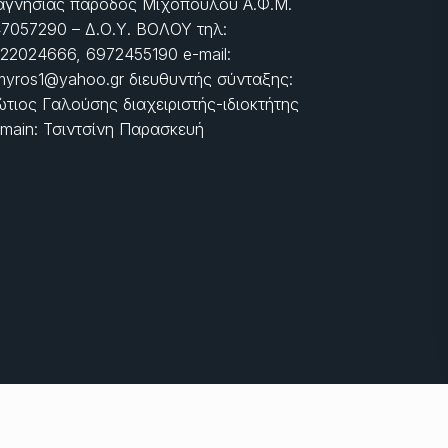
γνησίας πάροδος Μιχοπούλου Α.Φ.Μ.
7057290 – Δ.Ο.Υ. ΒΟΛΟΥ τηλ:
22024666, 6972455190 e-mail:
myros1@yahoo.gr διευθυντής σύνταξης:
τιος Γαλούσης διαχειριστής-ιδιοκτήτης
main: Τσιντσίνη Παρασκευή