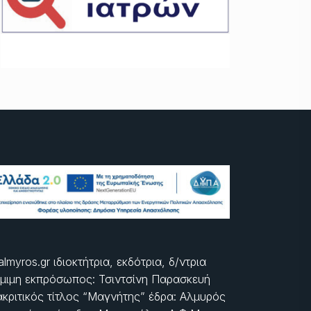
almyros.gr ιδιοκτήτρια, εκδότρια, δ/ντρια
μιμη εκπρόσωπος: Τσιντσίνη Παρασκευή
ακριτικός τίτλος “Μαγνήτης” έδρα: Αλμυρός