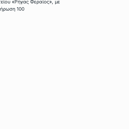
είου «Ρήγας Φεραίος», με
λήρωση 100