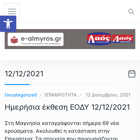
S
k
Ανοίξτε τη γραμμή εργαλεί
i
p
t
o
c
o
n
12/12/2021
t
e
n
Uncategorized
ΕΠΙΚΑΙΡΟΤΗΤΑ
12 Δεκεμβρίου, 2021
t
Ημερήσια έκθεση ΕΟΔΥ 12/12/2021
Στη Μαγνησία καταγράφονται σήμερα 69 νέα
κρούσματα. Ακολουθεί η κατάσταση στην
Επικράτεια: Tα στοιχεία που παρουσιάζονται