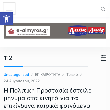
S
k
Ανοίξτε τη γραμμή εργαλεί
i
p
t
o
c
o
n
112
t
e
n
Uncategorized
ΕΠΙΚΑΙΡΟΤΗΤΑ
Τοπικά
t
24 Αυγούστου, 2022
Η Πολιτική Προστασία έστειλε
μήνυμα στα κινητά για τα
επικίνδυνα καιρικά φαινόμενα