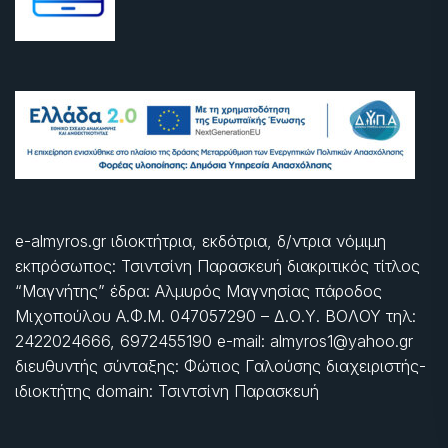
e-almyros.gr ιδιοκτήτρια, εκδότρια, δ/ντρια νόμιμη
εκπρόσωπος: Τσιντσίνη Παρασκευή διακριτικός τίτλος
“Μαγνήτης” έδρα: Αλμυρός Μαγνησίας πάροδος
Μιχοπούλου Α.Φ.Μ. 047057290 – Δ.Ο.Υ. ΒΟΛΟΥ τηλ:
2422024666, 6972455190 e-mail: almyros1@yahoo.gr
διευθυντής σύνταξης: Φώτιος Γαλούσης διαχειριστής-
ιδιοκτήτης domain: Τσιντσίνη Παρασκευή