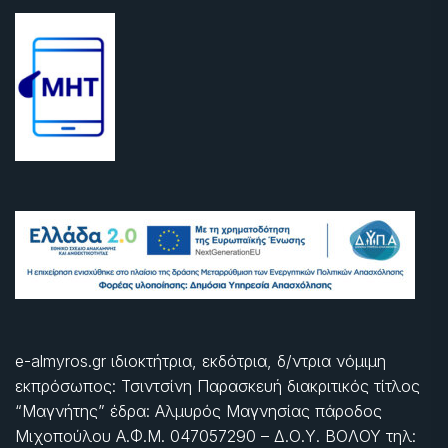
e-almyros.gr ιδιοκτήτρια, εκδότρια, δ/ντρια νόμιμη
εκπρόσωπος: Τσιντσίνη Παρασκευή διακριτικός τίτλος
“Μαγνήτης” έδρα: Αλμυρός Μαγνησίας πάροδος
Μιχοπούλου Α.Φ.Μ. 047057290 – Δ.Ο.Υ. ΒΟΛΟΥ τηλ: