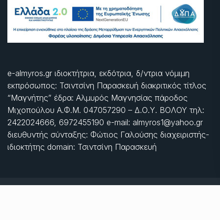
e-almyros.gr ιδιοκτήτρια, εκδότρια, δ/ντρια νόμιμη
εκπρόσωπος: Τσιντσίνη Παρασκευή διακριτικός τίτλος
“Μαγνήτης” έδρα: Αλμυρός Μαγνησίας πάροδος
Μιχοπούλου Α.Φ.Μ. 047057290 – Δ.Ο.Υ. ΒΟΛΟΥ τηλ:
2422024666, 6972455190 e-mail: almyros1@yahoo.gr
διευθυντής σύνταξης: Φώτιος Γαλούσης διαχειριστής-
ιδιοκτήτης domain: Τσιντσίνη Παρασκευή