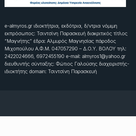
e-almyros.gr ιδιοκτήτρια, εκδότρια, δ/ντρια νόμιμη
εκπρόσωπος: Τσιντσίνη Παρασκευή διακριτικός τίτλος
“Μαγνήτης” έδρα: Αλμυρός Μαγνησίας πάροδος
Μιχοπούλου Α.Φ.Μ. 047057290 – Δ.Ο.Υ. ΒΟΛΟΥ τηλ:
2422024666, 6972455190 e-mail: almyros1@yahoo.gr
διευθυντής σύνταξης: Φώτιος Γαλούσης διαχειριστής-
ιδιοκτήτης domain: Τσιντσίνη Παρασκευή