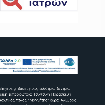
almyros.gr ιδιοκτήτρια, εκδότρια, δ/ντρια
μιμη εκπρόσωπος: Τσιντσίνη Παρασκευή
ακριτικός τίτλος “Μαγνήτης” έδρα: Αλμυρός