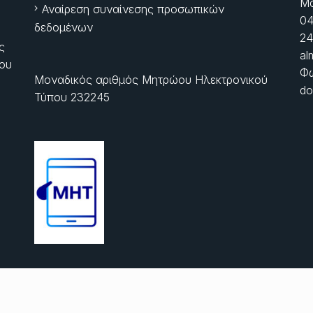
Μα
Αναίρεση συναίνεσης προσωπικών
04
δεδομένων
24
ς
al
ίου
Φώ
Μοναδικός αριθμός Μητρώου Ηλεκτρονικού
do
Τύπου 232245