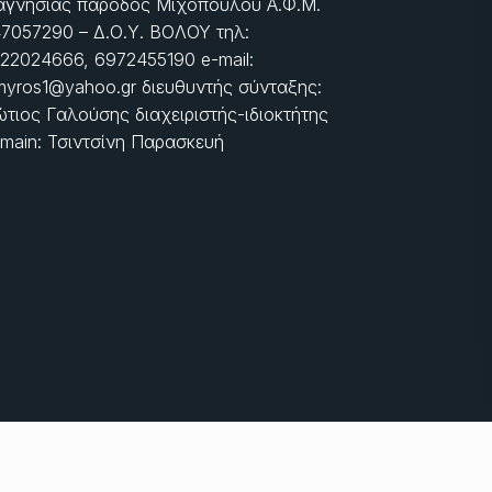
γνησίας πάροδος Μιχοπούλου Α.Φ.Μ.
7057290 – Δ.Ο.Υ. ΒΟΛΟΥ τηλ:
22024666, 6972455190 e-mail:
myros1@yahoo.gr διευθυντής σύνταξης:
τιος Γαλούσης διαχειριστής-ιδιοκτήτης
main: Τσιντσίνη Παρασκευή