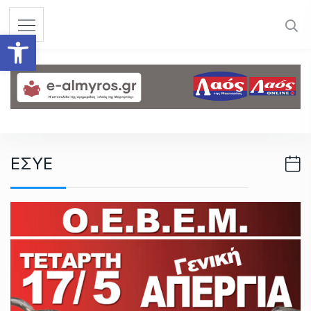
S
k
Ανοίξτε τη γραμμή εργαλεί
i
p
t
o
c
o
n
ΕΣΥΕ
t
e
n
t