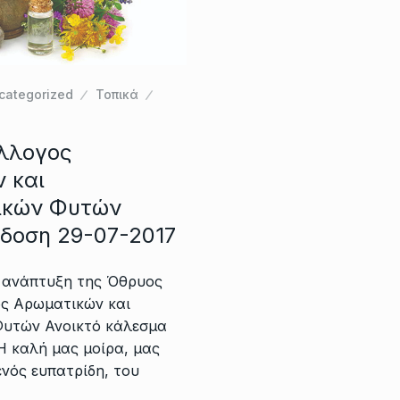
categorized
Τοπικά
ύλλογος
 και
ικών Φυτών
κδοση 29-07-2017
ν ανάπτυξη της Όθρυος
ος Αρωματικών και
υτών Ανοικτό κάλεσμα
Η καλή μας μοίρα, μας
ενός ευπατρίδη, του