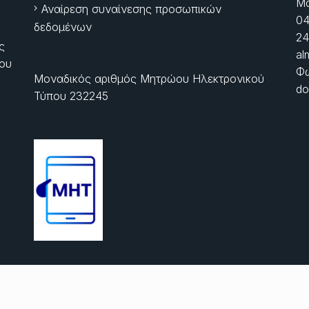
Μα
Αναίρεση συναίνεσης προσωπικών
04
δεδομένων
24
ς
al
ίου
Φώ
Μοναδικός αριθμός Μητρώου Ηλεκτρονικού
do
Τύπου 232245