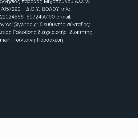
γνησίας πάροδος Μιχοπούλου Α.Φ.Μ.
7057290 – Δ.Ο.Υ. ΒΟΛΟΥ τηλ:
22024666, 6972455190 e-mail:
myros1@yahoo.gr διευθυντής σύνταξης:
τιος Γαλούσης διαχειριστής-ιδιοκτήτης
main: Τσιντσίνη Παρασκευή