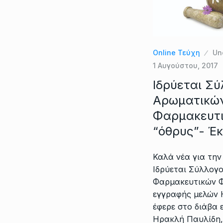
Online Τεύχη
Un
1 Αυγούστου, 2017
Ιδρύεται Σ
Αρωματικών
Φαρμακευτ
“όθρυς”- Έ
Καλά νέα για τη
Ιδρύεται Σύλλογ
Φαρμακευτικών Φ
εγγραφής μελών 
έφερε στο διάβα 
Ηρακλή Παυλίδη,