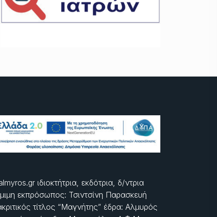
almyros.gr ιδιοκτήτρια, εκδότρια, δ/ντρια
μιμη εκπρόσωπος: Τσιντσίνη Παρασκευή
ακριτικός τίτλος “Μαγνήτης” έδρα: Αλμυρός