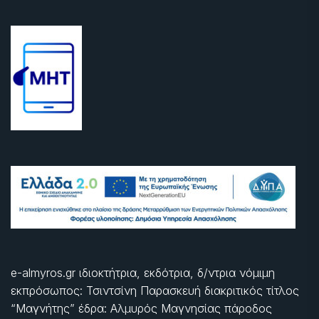
e-almyros.gr ιδιοκτήτρια, εκδότρια, δ/ντρια νόμιμη
εκπρόσωπος: Τσιντσίνη Παρασκευή διακριτικός τίτλος
“Μαγνήτης” έδρα: Αλμυρός Μαγνησίας πάροδος