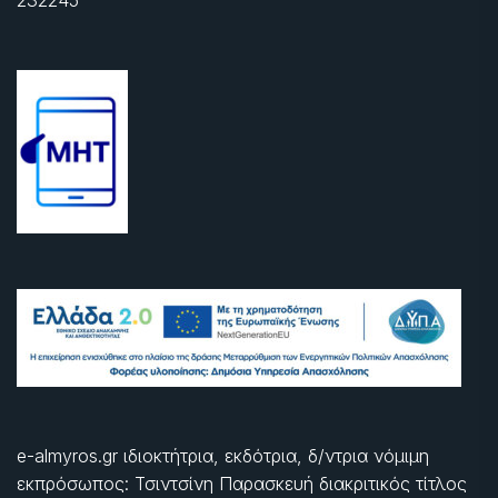
e-almyros.gr ιδιοκτήτρια, εκδότρια, δ/ντρια νόμιμη
εκπρόσωπος: Τσιντσίνη Παρασκευή διακριτικός τίτλος