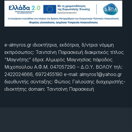
e-almyros.gr ιδιοκτήτρια, εκδότρια, δ/ντρια νόμιμη
εκπρόσωπος: Τσιντσίνη Παρασκευή διακριτικός τίτλος
“Μαγνήτης” έδρα: Αλμυρός Μαγνησίας πάροδος
Μιχοπούλου Α.Φ.Μ. 047057290 – Δ.Ο.Υ. ΒΟΛΟΥ τηλ:
2422024666, 6972455190 e-mail: almyros1@yahoo.gr
διευθυντής σύνταξης: Φώτιος Γαλούσης διαχειριστής-
ιδιοκτήτης domain: Τσιντσίνη Παρασκευή