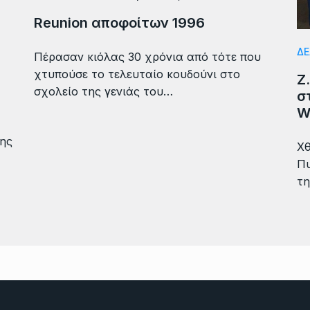
Reunion αποφοίτων 1996
ΔΕ
Πέρασαν κιόλας 30 χρόνια από τότε που
χτυπούσε το τελευταίο κουδούνι στο
Ζ
σχολείο της γενιάς του…
σ
W
της
Χθ
Πυ
τη