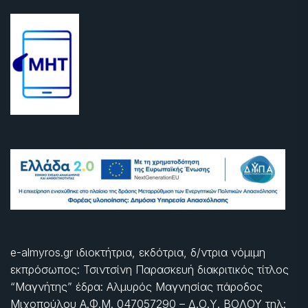
e-almyros.gr ιδιοκτήτρια, εκδότρια, δ/ντρια νόμιμη
εκπρόσωπος: Τσιντσίνη Παρασκευή διακριτικός τίτλος
“Μαγνήτης” έδρα: Αλμυρός Μαγνησίας πάροδος
Μιχοπούλου Α.Φ.Μ. 047057290 – Δ.Ο.Υ. ΒΟΛΟΥ τηλ: