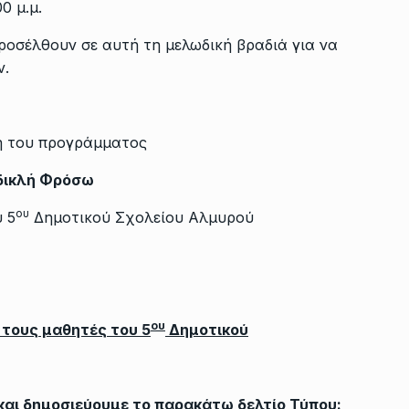
0 μ.μ.
 προσέλθουν σε αυτή τη μελωδική βραδιά για να
ν.
η του προγράμματος
δικλή Φρόσω
ου
 5
Δημοτικού Σχολείου Αλμυρού
ου
 τους μαθητές του 5
Δημοτικού
και δημοσιεύουμε το παρακάτω δελτίο Τύπου: