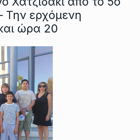
 Χατζιδάκι από το 5ο
– Την ερχόμενη
 και ώρα 20