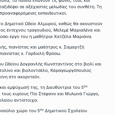
ύλα, τα παιδιά ενώνουν τις φωνές τους και
ταξιδέψει σε αξέχαστες μελωδίες του συνθέτη. Τη
προαναφερόμενες εκπαιδευτικοί.
 το Δημοτικό Ωδείο Αλμυρού, καθώς θα ακουστούν
τος έντεχνου τραγουδιού, Μελεμέ Μαριαλένα και
εύσει έργο του η μαθήτρια Χατζέλα Μαριάνα.
κής, πιανίστας και μαέστρος κ. Σαμαρτζή
πιανίστας κ. Γαρδικλή Φρόσω.
ου Ωδείου Δογρανλής Κωνσταντίνος στο βιολί και
τολίνο και βιολοντσέλο, Καραγεωργόπουλος
ίνη στο ακορντεόν.
ου
και εμψύχωσή της, τη Διευθύντρια του 5
ι τους κυρίους Πίο Στέφανο και Μυλωνά Γιώργο,
λείου αντίστοιχα.
ου
ροαύλιο χώρο του 5
Δημοτικού Σχολείου