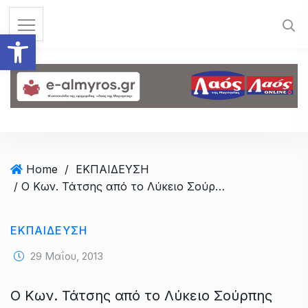
S
k
Ανοίξτε τη γραμμή εργαλεί
i
p
t
o
c
o
n
t
Home
/
ΕΚΠΑΙΔΕΥΣΗ
e
/ Ο Κων. Τάτσης από το Λύκειο Σούρπης στη Βουλή των Εφήβων
n
t
ΕΚΠΑΙΔΕΥΣΗ
29 Μαΐου, 2013
Ο Κων. Τάτσης από το Λύκειο Σούρπης