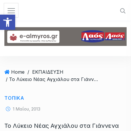
S
k
Ανοίξτε τη γραμμή εργαλεί
i
p
t
o
c
o
n
t
Home
/
ΕΚΠΑΙΔΕΥΣΗ
e
/ Το Λύκειο Νέας Αγχιάλου στα Γιάννενα
n
t
ΤΟΠΙΚΆ
1 Μαΐου, 2013
Το Λύκειο Νέας Αγχιάλου στα Γιάννενα