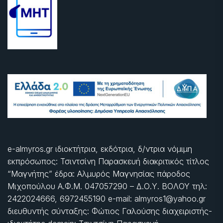
e-almyros.gr ιδιοκτήτρια, εκδότρια, δ/ντρια νόμιμη
εκπρόσωπος: Τσιντσίνη Παρασκευή διακριτικός τίτλος
“Μαγνήτης” έδρα: Αλμυρός Μαγνησίας πάροδος
Μιχοπούλου Α.Φ.Μ. 047057290 – Δ.Ο.Υ. ΒΟΛΟΥ τηλ:
2422024666, 6972455190 e-mail: almyros1@yahoo.gr
διευθυντής σύνταξης: Φώτιος Γαλούσης διαχειριστής-