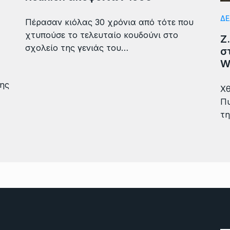
ΔΕ
Πέρασαν κιόλας 30 χρόνια από τότε που
χτυπούσε το τελευταίο κουδούνι στο
Ζ
σχολείο της γενιάς του…
σ
W
της
Χθ
Πυ
τη