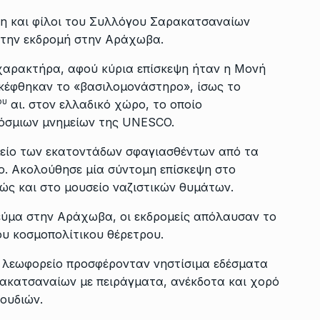
λη και φίλοι του Συλλόγου Σαρακατσαναίων
στην εκδρομή στην Αράχωβα.
χαρακτήρα, αφού κύρια επίσκεψη ήταν η Μονή
σκέφθηκαν το «βασιλομονάστηρο», ίσως το
ου
αι. στον ελλαδικό χώρο, το οποίο
όσμιων μνημείων της UNESCO.
μείο των εκατοντάδων σφαγιασθέντων από τα
ο. Ακολούθησε μία σύντομη επίσκεψη στο
ώς και στο μουσείο ναζιστικών θυμάτων.
εύμα στην Αράχωβα, οι εκδρομείς απόλαυσαν το
ου κοσμοπολίτικου θέρετρου.
ο λεωφορείο προσφέρονταν νηστίσιμα εδέσματα
ρακατσαναίων με πειράγματα, ανέκδοτα και χορό
ουδιών.