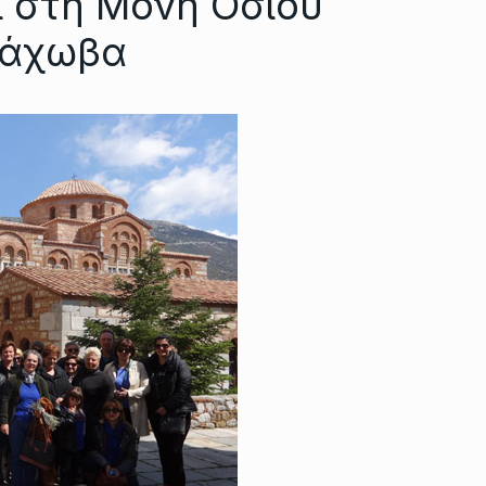
ι στη Μονή Οσίου
ράχωβα