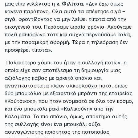
μας είπε γελώντας η
κ. Φιλίτσα.
«Δεν έχω όμως
κανένα παράπονο. Όλα αυτά τα απέκτησε σιγά –
σιγά, φροντίζοντας να μην λείψει τίποτα από την
οικογένειά του. Περάσαμε ωραία χρόνια. Ακούγαμε
πολύ ραδιόφωνο τότε και συχνά περνούσαμε καλά,
με την παραμικρή αφορμή. Τώρα η τηλεόραση δεν
προσφέρει τίποτα».
Παλαιότερο χόμπι του ήταν η συλλογή ποτών, η
οποία είχε σαν αποτέλεσμα τη δημιουργία μιας
αξιόλογης κάβας με αρκετά σπάνια και
αναντικατάστατα πλέον αλκοολούχα ποτά, όπως
δύο μπουκάλια με εξαιρετικό μπράντι της εταιρείας
«Κούτσικος», που ήταν ονομαστό σε όλο τον κόσμο,
και ένα μπουκάλι ρακί «Καλικούνη» από την
Καλαμάτα. Το πιο σπάνιο, όμως, απόκτημα αυτής
της συλλογής είναι ένα μπουκάλι ούζο
ασυναγώνιστης ποιότητας της ποτοποιίας