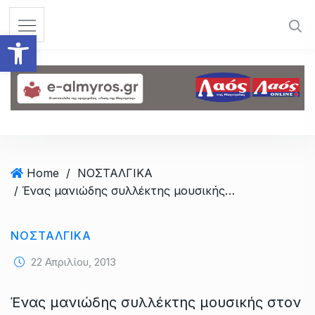
S
k
Ανοίξτε τη γραμμή εργαλεί
i
p
t
o
c
o
n
t
Home
/
ΝΟΣΤΑΛΓΙΚΑ
e
/ Ένας μανιώδης συλλέκτης μουσικής στον Πτελεό
n
t
ΝΟΣΤΑΛΓΙΚΑ
22 Απριλίου, 2013
Ένας μανιώδης συλλέκτης μουσικής στον