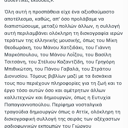
αυθεντικές εκδόσεις».
Όλη αυτή η προσπάθεια είχε ένα αξιοθαύμαστο
αποτέλεσμα, καθώς, απ’ όσο προλάβαμε να
διαπιστώσουμε, μεταξύ πολλών άλλων, η συλλογή
αυτή περιλαμβάνει ολόκληρη τη δισκογραφία ιερών
τεράτων της ελληνικής μουσικής, όπως του Μίκη
Θεοδωράκη, του Μάνου Χατζιδάκι, του Γιάννη
Μαρκόπουλου, του Μάνου Λοΐζου, του Βασίλη
Τσιτσάνη, του Στέλιου Καζαντζίδη, του Γρηγόρη
Μπιθικώτση, του Πάνου Γαβαλά, του Στράτου
Διονυσίου. Τόμους βιβλίων μαζί με τα δισκάκια
τους που περιέχουν πληροφορίες για τη ζωή και το
έργο τόσο αυτών όσο και αμέτρητων άλλων
καλλιτεχνών και δημιουργών, όπως η Ευτυχία
Παπαγιαννοπούλου. Περίφημα νοσταλγικά
τραγούδια δημιουργών όπως ο Αττίκ, ολόκληρη τη
δισκογραφική συλλογή της σειράς των αξέχαστων
ραδιοφωνικών εκπομπών του Γιώργου