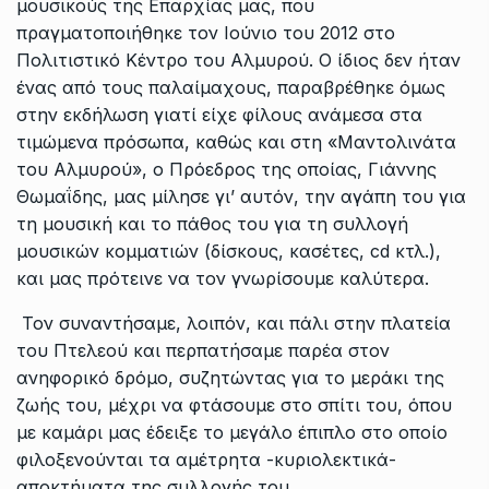
μουσικούς της Επαρχίας μας, που
πραγματοποιήθηκε τον Ιούνιο του 2012 στο
Πολιτιστικό Κέντρο του Αλμυρού.
Ο ίδιος δεν ήταν
ένας από τους παλαίμαχους, παραβρέθηκε όμως
στην εκδήλωση γιατί είχε φίλους ανάμεσα στα
τιμώμενα πρόσωπα, καθώς και στη «Μαντολινάτα
του Αλμυρού», ο Πρόεδρος της οποίας, Γιάννης
Θωμαΐδης, μας μίλησε γι’ αυτόν, την αγάπη του για
τη μουσική και το πάθος του για τη συλλογή
μουσικών κομματιών (δίσκους, κασέτες, cd κτλ.),
και μας πρότεινε να τον γνωρίσουμε καλύτερα.
Τον συναντήσαμε, λοιπόν, και πάλι στην πλατεία
του Πτελεού και περπατήσαμε παρέα στον
ανηφορικό δρόμο, συζητώντας για το μεράκι της
ζωής του, μέχρι να φτάσουμε στο σπίτι του, όπου
με καμάρι μας έδειξε το μεγάλο έπιπλο στο οποίο
φιλοξενούνται τα αμέτρητα -κυριολεκτικά-
αποκτήματα της συλλογής του.