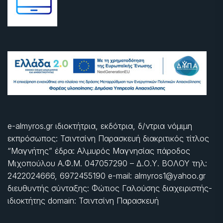
e-almyros.gr ιδιοκτήτρια, εκδότρια, δ/ντρια νόμιμη
εκπρόσωπος: Τσιντσίνη Παρασκευή διακριτικός τίτλος
“Μαγνήτης” έδρα: Αλμυρός Μαγνησίας πάροδος
Μιχοπούλου Α.Φ.Μ. 047057290 – Δ.Ο.Υ. ΒΟΛΟΥ τηλ:
2422024666, 6972455190 e-mail: almyros1@yahoo.gr
διευθυντής σύνταξης: Φώτιος Γαλούσης διαχειριστής-
ιδιοκτήτης domain: Τσιντσίνη Παρασκευή