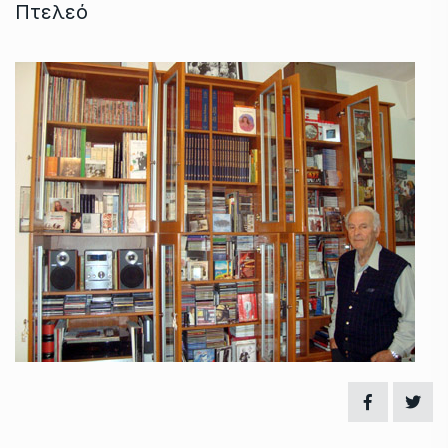
Πτελεό