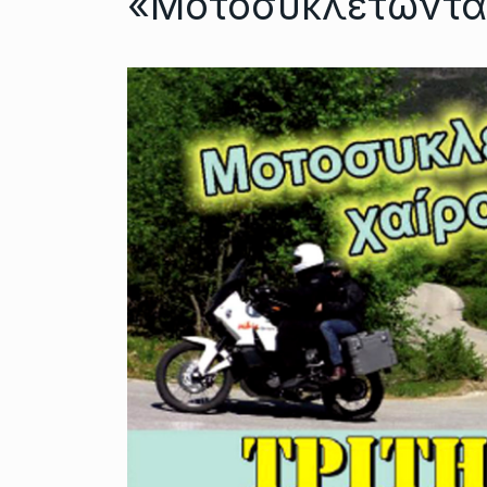
«Μοτοσυκλετώντα