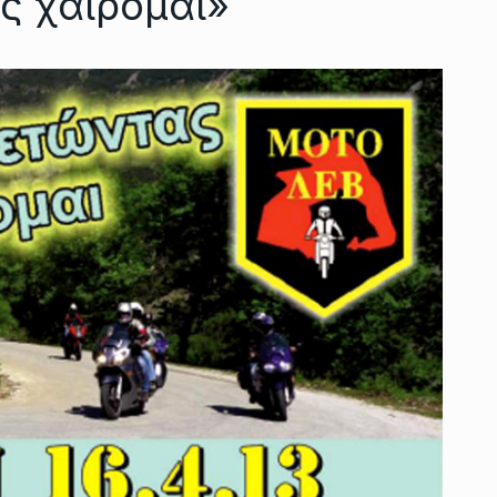
ς χαίρομαι»