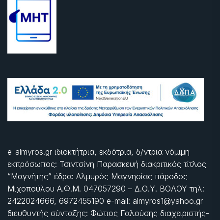
e-almyros.gr ιδιοκτήτρια, εκδότρια, δ/ντρια νόμιμη
εκπρόσωπος: Τσιντσίνη Παρασκευή διακριτικός τίτλος
“Μαγνήτης” έδρα: Αλμυρός Μαγνησίας πάροδος
Μιχοπούλου Α.Φ.Μ. 047057290 – Δ.Ο.Υ. ΒΟΛΟΥ τηλ:
2422024666, 6972455190 e-mail: almyros1@yahoo.gr
διευθυντής σύνταξης: Φώτιος Γαλούσης διαχειριστής-