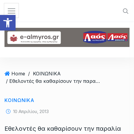
S
k
Ανοίξτε τη γραμμή εργαλεί
i
p
t
o
c
o
n
t
Home
/
ΚΟΙΝΩΝΙΚΑ
e
/ Εθελοντές θα καθαρίσουν την παραλία του Αλμυρού
n
t
ΚΟΙΝΩΝΙΚΑ
10 Απριλίου, 2013
Εθελοντές θα καθαρίσουν την παραλία