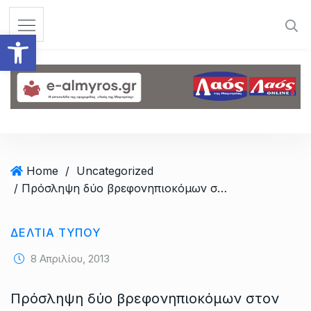
S
k
Ανοίξτε τη γραμμή εργαλεί
i
p
t
o
c
o
n
t
Home
/
Uncategorized
e
/ Πρόσληψη δύο βρεφονηπιοκόμων στον Αλμυρό
n
t
ΔΕΛΤΙΑ ΤΥΠΟΥ
8 Απριλίου, 2013
Πρόσληψη δύο βρεφονηπιοκόμων στον