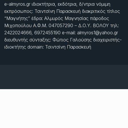
e-almyros.gr ιδιοκτήτρια, εκδότρια, δ/ντρια νόμιμη
εκπρόσωπος: Τσιντσίνη Παρασκευή διακριτικός τίτλος
“Μαγνήτης” έδρα: Αλμυρός Μαγνησίας πάροδος
Μιχοπούλου Α.Φ.Μ. 047057290 – Δ.Ο.Υ. ΒΟΛΟΥ τηλ:
2422024666, 6972455190 e-mail: almyros1@yahoo.gr
διευθυντής σύνταξης: Φώτιος Γαλούσης διαχειριστής-
ιδιοκτήτης domain: Τσιντσίνη Παρασκευή