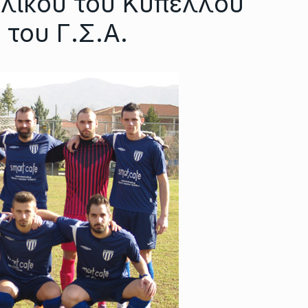
τελικού του Κυπέλλου
του Γ.Σ.Α.