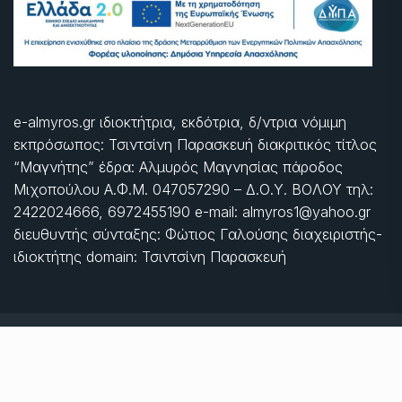
e-almyros.gr ιδιοκτήτρια, εκδότρια, δ/ντρια νόμιμη
εκπρόσωπος: Τσιντσίνη Παρασκευή διακριτικός τίτλος
“Μαγνήτης” έδρα: Αλμυρός Μαγνησίας πάροδος
Μιχοπούλου Α.Φ.Μ. 047057290 – Δ.Ο.Υ. ΒΟΛΟΥ τηλ:
2422024666, 6972455190 e-mail: almyros1@yahoo.gr
διευθυντής σύνταξης: Φώτιος Γαλούσης διαχειριστής-
ιδιοκτήτης domain: Τσιντσίνη Παρασκευή