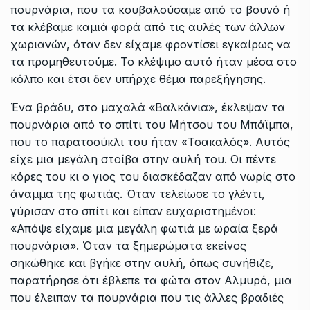
πουρνάρια, που τα κουβαλούσαμε από το βουνό ή
τα κλέβαμε καμιά φορά από τις αυλές των άλλων
χωριανών, όταν δεν είχαμε φροντίσει εγκαίρως να
τα προμηθευτούμε. Το κλέψιμο αυτό ήταν μέσα στο
κόλπο και έτσι δεν υπήρχε θέμα παρεξήγησης.
Ένα βράδυ, στο μαχαλά «Βαλκάνια», έκλεψαν τα
πουρνάρια από το σπίτι του Μήτσου του Μπάϊμπα,
που το παρατσούκλι του ήταν «Τσακαλός». Αυτός
είχε μια μεγάλη στοίβα στην αυλή του. Οι πέντε
κόρες του κι ο γιος του διασκέδαζαν από νωρίς στο
άναμμα της φωτιάς. Όταν τελείωσε το γλέντι,
γύρισαν στο σπίτι και είπαν ευχαριστημένοι:
«Απόψε είχαμε μια μεγάλη φωτιά με ωραία ξερά
πουρνάρια». Όταν τα ξημερώματα εκείνος
σηκώθηκε και βγήκε στην αυλή, όπως συνήθιζε,
παρατήρησε ότι έβλεπε τα φώτα στον Αλμυρό, μια
που έλειπαν τα πουρνάρια που τις άλλες βραδιές