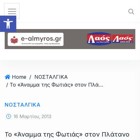
S
k
Ανοίξτε τη γραμμή εργαλεί
i
p
t
o
c
o
n
t
Home
/
ΝΟΣΤΑΛΓΙΚΑ
e
/ Το «Άναμμα της Φωτιάς» στον Πλάτανο και άλλες αποκριάτικες ιστορίες
n
t
ΝΟΣΤΑΛΓΙΚΑ
16 Μαρτίου, 2013
Το «Άναμμα της Φωτιάς» στον Πλάτανο