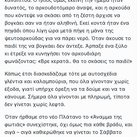
καναπίτσα. Ο ήλιος όμως εκείνη την ημέρα ήταν
δυνατός, το αρκουδοτόμαρο άναψε, και η αρκούδα
που κόντεψε να σκάσει από τη ζέστη άρχισε να
βογκάει σαν να ήταν αληθινή. Εκεί κοντά ήταν ένα
πηγάδι όπου λίγη ώρα μετά πήγε η μάνα της
ψευτοαρκούδας για να πάρει νερό. Όταν άκουσε το
παιδί της να βογκάει δεν άντεξε. Άρπαξε ένα ξύλο
κι έτρεξε να κυνηγήσει τον αρκουδιάρη
φωνάζοντας: «Βρε κερατά.. θα το σκάσεις το παιδί!»
Κάπως έτσι διασκεδάζαμε τότε με αυτοσχέδια
γλέντια και καλαμπούρια, που όλα γίνονταν χωρίς
έξοδα, γιατί υπήρχε όρεξη να τα δούμε και να τα
κάνουμε. Σήμερα όλα γίνονται με πληρωμή, τίποτα
δεν γίνεται χωρίς λεφτά.
Όταν ήρθαμε στο νέο Πλάτανο το «Άναμμα της
φωτιάς» συνεχίστηκε, όχι όμως πια κάθε βράδυ, και
σιγά – σιγά καθιερώθηκε να γίνεται το Σάββατο