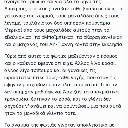
άνοιγε το Τριώδιο και για όλο το μήνα της
Αποκριάς, οι φωτιές άναβαν κάθε βράδυ σε όλες τις
γειτονιές του χωριού,
τους μαχαλάδες όπως τους
λέγαμε, τουλάχιστον όσο υπήρχαν πουρνάρια.
Μερικοί από τους μαχαλάδες αυτούς ήταν τα
«Βαλκάνια», τα «Μπαϊμπέικα», τα «Καραγιαννέικα»
και ο μαχαλάς του Άη-Γιάννη κοντά στην εκκλησία.
Γύρω από αυτές τις φωτιές μαζεύονταν ο κόσμος
και ο καθένας έφερνε ότι είχε. Άλλος λίγο κρασί,
άλλος λίγο τσίπουρο και οι γυναίκες τις
ωραιότατες πίτες τους κάθε λογής, που όταν τις
έψηναν μοσχοβολούσαν όλα τα σοκάκια. Τι κι αν
δεν υπήρχαν ραδιόφωνα; Άρχιζαν τα αποκριάτικα
τραγούδια, έστηναν το χορό, και το γλέντι δεν
αργούσε ν’ ανάψει και να φουντώσει, μια που αυτά
ήταν τα μοναδικά γλέντια τότε.
Το άναμμα της φωτιάς γινόταν αποκλειστικά με