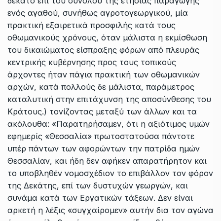
δέκατο επί του συνόλου της ετήσιας παραγωγής
ενός αγαθού, συνήθως αγροτογεωργικού, μία
πρακτική εξαιρετικά προσφιλής κατά τους
οθωμανικούς χρόνους, όταν μάλιστα η εκμίσθωση
του δικαιώματος είσπραξης φόρων από πλευράς
κεντρικής κυβέρνησης προς τους τοπικούς
άρχοντες ήταν πάγια πρακτική των οθωμανικών
αρχών, κατά πολλούς δε μάλιστα, παράμετρος
καταλυτική στην επιτάχυνση της αποσύνθεσης του
Κράτους.) τονίζοντας μεταξύ των άλλων και τα
ακόλουθα: «Παρατηρήσαμεν, ότι η αξιότιμος υμών
εφημερίς «Θεσσαλία» πρωτοστατούσα πάντοτε
υπέρ πάντων των αφορώντων την πατρίδα ημών
Θεσσαλίαν, και ήδη δεν αφήκεν απαρατήρητον και
το υποβληθέν νομοσχέδιον το επιβάλλον τον φόρον
της Δεκάτης, επί των δυστυχών γεωργών, και
συνάμα κατά των Εργατικών τάξεων. Δεν είναι
αρκετή η λέξις «συγχαίρομεν» αυτήν δια τον αγώνα