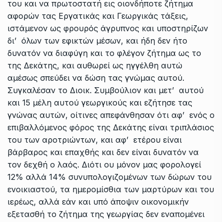
του και να πρωτοστατή εις οιονδήποτε ζήτημα
αφορών τας Εργατικάς και Γεωργικάς τάξεις,
ιστάμενον ως φρουρός άγρυπνος και υποστηρίζων
δι’ όλων των εφικτών μέσων, και ήδη δεν ήτο
δυνατόν να διαφύγη και το φλέγον ζήτημα ως το
της Δεκάτης, και αυθωρεί ως ηγγέλθη αυτώ
αμέσως σπεύδει να δώση τας γνώμας αυτού.
Συγκαλέσαν το Διοικ. Συμβούλιον και μετ’ αυτού
και 15 μέλη αυτού γεωργικούς και εζήτησε τας
γνώνας αυτών, οίτινες απεφάνθησαν ότι αφ’ ενός ο
επιβαλλόμενος φόρος της Δεκάτης είναι τριπλάσιος
του των αροτριώντων, και αφ’ ετέρου είναι
βάρβαρος και επαχθής και δεν είναι δυνατόν να
τον δεχθή ο λαός. Διότι ου μόνον μας φορολογεί
12% αλλά 14% συνυπολογιζομένων των δώρων του
ενοικιαστού, τα ημερομίσθια των μαρτύρων και του
ιερέως, αλλά εάν και υπό άποψιν οικονομικήν
εξετασθή το ζήτημα της γεωργίας δεν εναπομένει