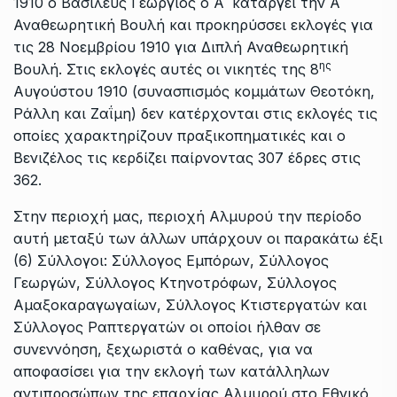
1910 ο Βασιλεύς Γεώργιος ο Α΄ καταργεί την Α΄
Αναθεωρητική Βουλή και προκηρύσσει εκλογές για
τις 28 Νοεμβρίου 1910 για Διπλή Αναθεωρητική
ης
Βουλή. Στις εκλογές αυτές οι νικητές της 8
Αυγούστου 1910 (συνασπισμός κομμάτων Θεοτόκη,
Ράλλη και Ζαΐμη) δεν κατέρχονται στις εκλογές τις
οποίες χαρακτηρίζουν πραξικοπηματικές και ο
Βενιζέλος τις κερδίζει παίρνοντας 307 έδρες στις
362.
Στην περιοχή μας, περιοχή Αλμυρού την περίοδο
αυτή μεταξύ των άλλων υπάρχουν οι παρακάτω έξι
(6) Σύλλογοι: Σύλλογος Εμπόρων, Σύλλογος
Γεωργών, Σύλλογος Κτηνοτρόφων, Σύλλογος
Αμαξοκαραγωγαίων, Σύλλογος Κτιστεργατών και
Σύλλογος Ραπτεργατών οι οποίοι ήλθαν σε
συνεννόηση, ξεχωριστά ο καθένας, για να
αποφασίσει για την εκλογή των κατάλληλων
αντιπροσώπων της επαρχίας Αλμυρού στο Εθνικό