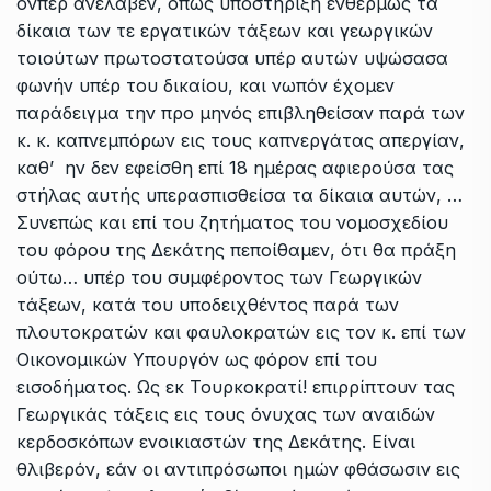
όνπερ ανέλαβεν, όπως υποστηρίξη ενθέρμως τα
δίκαια των τε εργατικών τάξεων και γεωργικών
τοιούτων πρωτοστατούσα υπέρ αυτών υψώσασα
φωνήν υπέρ του δικαίου, και νωπόν έχομεν
παράδειγμα την προ μηνός επιβληθείσαν παρά των
κ. κ. καπνεμπόρων εις τους καπνεργάτας απεργίαν,
καθ’ ην δεν εφείσθη επί 18 ημέρας αφιερούσα τας
στήλας αυτής υπερασπισθείσα τα δίκαια αυτών, …
Συνεπώς και επί του ζητήματος του νομοσχεδίου
του φόρου της Δεκάτης πεποίθαμεν, ότι θα πράξη
ούτω… υπέρ του συμφέροντος των Γεωργικών
τάξεων, κατά του υποδειχθέντος παρά των
πλουτοκρατών και φαυλοκρατών εις τον κ. επί των
Οικονομικών Υπουργόν ως φόρον επί του
εισοδήματος. Ως εκ Τουρκοκρατί! επιρρίπτουν τας
Γεωργικάς τάξεις εις τους όνυχας των αναιδών
κερδοσκόπων ενοικιαστών της Δεκάτης. Είναι
θλιβερόν, εάν οι αντιπρόσωποι ημών φθάσωσιν εις