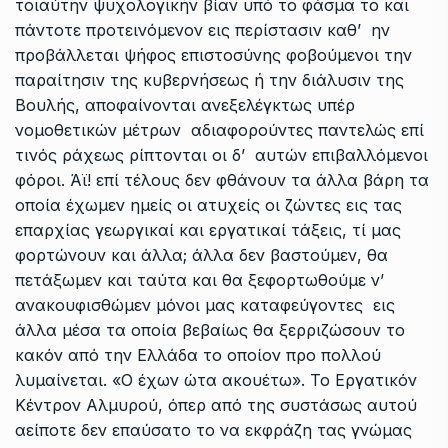
τοιαύτην ψυχολογικήν βίαν υπό το φάσμα το και
πάντοτε προτεινόμενον εις περίστασιν καθ’ ην
προβάλλεται ψήφος επιστοσύνης φοβούμενοι την
παραίτησιν της κυβερνήσεως ή την διάλυσιν της
Βουλής, αποφαίνονται ανεξελέγκτως υπέρ
νομοθετικών μέτρων αδιαφορούντες παντελώς επί
τινός ράχεως ρίπτονται οι δ’ αυτών επιβαλλόμενοι
φόροι. Άϊ! επί τέλους δεν φθάνουν τα άλλα βάρη τα
οποία έχωμεν ημείς οι ατυχείς οι ζώντες εις τας
επαρχίας γεωργικαί και εργατικαί τάξεις, τί μας
φορτώνουν και άλλα; άλλα δεν βαστούμεν, θα
πετάξωμεν και ταύτα και θα ξεφορτωθούμε ν’
ανακουφισθώμεν μόνοι μας καταφεύγοντες εις
άλλα μέσα τα οποία βεβαίως θα ξερριζώσουν το
κακόν από την Ελλάδα το οποίον προ πολλού
λυμαίνεται. «Ο έχων ώτα ακουέτω». Το Εργατικόν
Κέντρον Αλμυρού, όπερ από της συστάσως αυτού
αείποτε δεν επαύσατο το να εκφράζη τας γνώμας