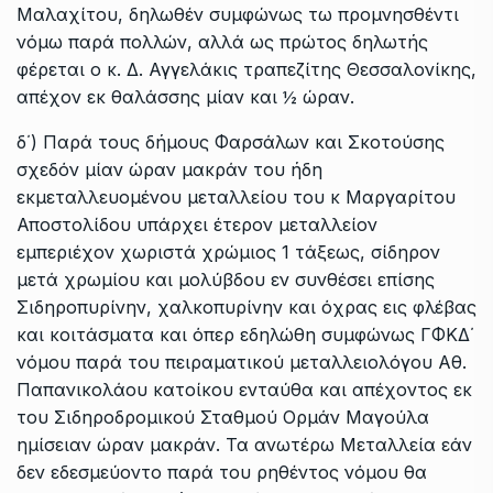
Μαλαχίτου, δηλωθέν συμφώνως τω προμνησθέντι
νόμω παρά πολλών, αλλά ως πρώτος δηλωτής
φέρεται ο κ. Δ. Αγγελάκις τραπεζίτης Θεσσαλονίκης,
απέχον εκ θαλάσσης μίαν και ½ ώραν.
δ΄) Παρά τους δήμους Φαρσάλων και Σκοτούσης
σχεδόν μίαν ώραν μακράν του ήδη
εκμεταλλευομένου μεταλλείου του κ Μαργαρίτου
Αποστολίδου υπάρχει έτερον μεταλλείον
εμπεριέχον χωριστά χρώμιος 1 τάξεως, σίδηρον
μετά χρωμίου και μολύβδου εν συνθέσει επίσης
Σιδηροπυρίνην, χαλκοπυρίνην και όχρας εις φλέβας
και κοιτάσματα και όπερ εδηλώθη συμφώνως ΓΦΚΔ΄
νόμου παρά του πειραματικού μεταλλειολόγου Αθ.
Παπανικολάου κατοίκου ενταύθα και απέχοντος εκ
του Σιδηροδρομικού Σταθμού Ορμάν Μαγούλα
ημίσειαν ώραν μακράν. Τα ανωτέρω Μεταλλεία εάν
δεν εδεσμεύοντο παρά του ρηθέντος νόμου θα