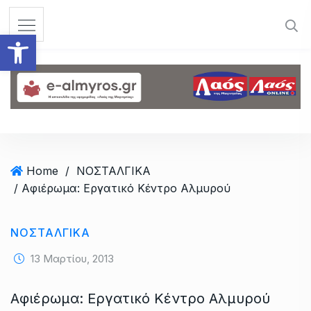
S
k
Ανοίξτε τη γραμμή εργαλεί
i
p
t
o
c
o
n
t
Home
/
ΝΟΣΤΑΛΓΙΚΑ
e
/ Αφιέρωμα: Εργατικό Κέντρο Αλμυρού
n
t
ΝΟΣΤΑΛΓΙΚΑ
13 Μαρτίου, 2013
Αφιέρωμα: Εργατικό Κέντρο Αλμυρού