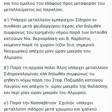
και του ομαλού του εδάφους προς μεταφοράν του
μεταλλεύματος εις παραλίαν.
α΄) Υπάρχει μεταλλείον εμπεριέχον Σίδηρον εν
συνθέσει μετά ψευδαργύρου όχρας κλπ δηλωθέν
συμφώνως του ειρημένου νόμου παρά των ενταύθα
κατοίκων Νικ. Βερναρδάκη και Β. Καρδίστα,
κείμενον παρά το χωρίον Ιτζέκ (σ.σ. σημερινό
Νεοχωράκι) απέχον μίαν ώραν μακράν του
Αλμυρού.
β΄) Παρά τη αρχαία πόλει Άλος υπάρχει μεταλλείον
Σιδηροκαλαμίνας κλπ δηλωθέν συμφώνως τω
ρηθέντι νόμω παρά του Στεφ. Παξιμάδη κατοίκου
Λαυρίου και απέχον ½ ώραν μακράν της θαλάσσης
και περί μίαν ώραν μακράν του Αλμυρού.
γ΄) Παρά την Κασσαβέτιον Σχολήν υπάρχει
μεταλλείον σιδήρου μετά χρωμίου και χαλκού