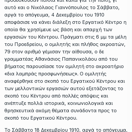
προσδοκούσαν πολλά και καλά για την πόλη, γι’
αυτό και ο Νικόλαος Γιαννόπουλος το Σάββατο,
αργά το απόγευμα, 4 Δεκεμβρίου του 1910
αποφάσισε να κάνει διάλεξη στο Εργατικό Κέντρο η
οποία θα χρησίμευε ως βάση και απαρχή των
εργασιών του Κέντρου. Πράγματι στις 6 μμ τα μέλη
του Προεδρείου, ο ομιλητής και πλήθος ακροατών,
79 στον αριθμό γέμισαν την αίθουσα, ο δε
γραμματέας Αθανάσιος Παπανικολάου από του
βήματος παρουσίασε τον ομιλητή στο ακροατήριο
«δια λαμπράς προσφωνήσεως». Ο ομιλητής
αναφέρθηκε στο σκοπό του Εργατικού Κέντρου και
των μελλοντικών εργασιών αυτού εξετάζοντας το
σκοπό του Κέντρου από πολλές απόψεις και
ανέπτυξε πολλά ιστορικά, κοινωνιολογικά και
θρησκευτικά ακόμη θέματα συνάδοντα προς το
σκοπό του Εργατικού Κέντρου.
Το Σάββατο 18 Δεκεμβρίου 1910, αργά το απόγευμα,