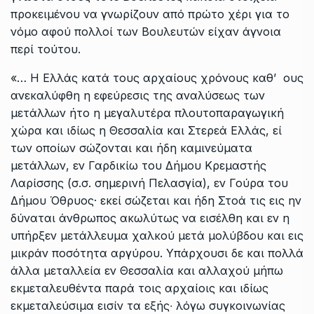
προκειμένου να γνωρίζουν από πρώτο χέρι για το
νόμο αφού πολλοί των Βουλευτών είχαν άγνοια
περί τούτου.
«… Η Ελλάς κατά τους αρχαίους χρόνους καθ’ ους
ανεκαλύφθη η εφεύρεσις της αναλύσεως των
μετάλλων ήτο η μεγαλυτέρα πλουτοπαραγωγική
χώρα και ιδίως η Θεσσαλία και Στερεά Ελλάς, εί
των οποίων σώζονται και ήδη καμινεύματα
μετάλλων, εν Γαρδικίω του Δήμου Κρεμαστής
Λαρίσσης (σ.σ. σημερινή Πελασγία), εν Γούρα του
Δήμου Όθρυος· εκεί σώζεται και ήδη Στοά τις εις ην
δύναται άνθρωπος ακωλύτως να εισέλθη και εν η
υπήρξεν μετάλλευμα χαλκού μετά μολύβδου και εις
μικράν ποσότητα αργύρου. Υπάρχουσι δε και πολλά
άλλα μεταλλεία εν Θεσσαλία και αλλαχού μήπω
εκμεταλευθέντα παρά τοις αρχαίοις και ιδίως
εκμεταλεύσιμα εισίν τα εξής∙ λόγω συγκοινωνίας