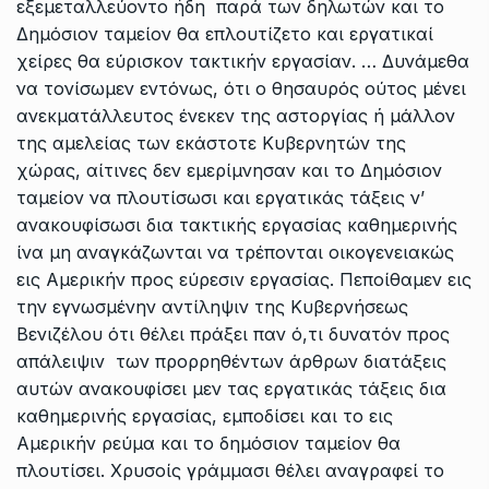
εξεμεταλλεύοντο ήδη παρά των δηλωτών και το
Δημόσιον ταμείον θα επλουτίζετο και εργατικαί
χείρες θα εύρισκον τακτικήν εργασίαν. … Δυνάμεθα
να τονίσωμεν εντόνως, ότι ο θησαυρός ούτος μένει
ανεκματάλλευτος ένεκεν της αστοργίας ή μάλλον
της αμελείας των εκάστοτε Κυβερνητών της
χώρας, αίτινες δεν εμερίμνησαν και το Δημόσιον
ταμείον να πλουτίσωσι και εργατικάς τάξεις ν’
ανακουφίσωσι δια τακτικής εργασίας καθημερινής
ίνα μη αναγκάζωνται να τρέπονται οικογενειακώς
εις Αμερικήν προς εύρεσιν εργασίας. Πεποίθαμεν εις
την εγνωσμένην αντίληψιν της Κυβερνήσεως
Βενιζέλου ότι θέλει πράξει παν ό,τι δυνατόν προς
απάλειψιν των προρρηθέντων άρθρων διατάξεις
αυτών ανακουφίσει μεν τας εργατικάς τάξεις δια
καθημερινής εργασίας, εμποδίσει και το εις
Αμερικήν ρεύμα και το δημόσιον ταμείον θα
πλουτίσει. Χρυσοίς γράμμασι θέλει αναγραφεί το