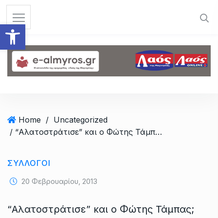
S
k
Ανοίξτε τη γραμμή εργαλεί
i
p
t
o
c
o
n
t
Home
/
Uncategorized
e
/ “Αλατοστράτισε” και ο Φώτης Τάμπας;
n
t
ΣΥΛΛΟΓΟΙ
20 Φεβρουαρίου, 2013
“Αλατοστράτισε” και ο Φώτης Τάμπας;