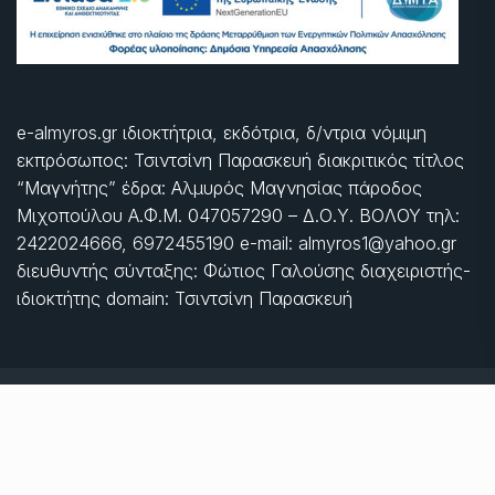
e-almyros.gr ιδιοκτήτρια, εκδότρια, δ/ντρια νόμιμη
εκπρόσωπος: Τσιντσίνη Παρασκευή διακριτικός τίτλος
“Μαγνήτης” έδρα: Αλμυρός Μαγνησίας πάροδος
Μιχοπούλου Α.Φ.Μ. 047057290 – Δ.Ο.Υ. ΒΟΛΟΥ τηλ:
2422024666, 6972455190 e-mail: almyros1@yahoo.gr
διευθυντής σύνταξης: Φώτιος Γαλούσης διαχειριστής-
ιδιοκτήτης domain: Τσιντσίνη Παρασκευή