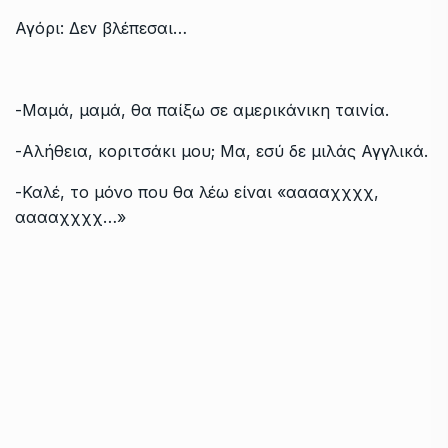
Αγόρι: Δεν βλέπεσαι…
-Μαμά, μαμά, θα παίξω σε αμερικάνικη ταινία.
-Αλήθεια, κοριτσάκι μου; Μα, εσύ δε μιλάς Αγγλικά.
-Καλέ, το μόνο που θα λέω είναι «ααααχχχχ,
ααααχχχχ…»