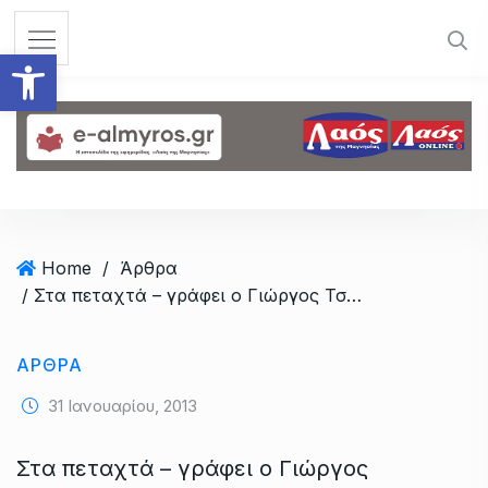
S
k
Ανοίξτε τη γραμμή εργαλεί
i
p
t
o
c
o
n
t
Home
/
Άρθρα
e
/ Στα πεταχτά – γράφει ο Γιώργος Τσιντσίνης – έκδοση 27/1/2013
n
t
ΆΡΘΡΑ
31 Ιανουαρίου, 2013
Στα πεταχτά – γράφει ο Γιώργος