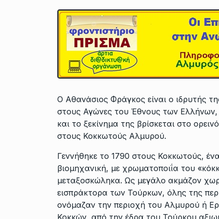
Ο Αθανάσιος Φράγκος είναι ο ιδρυτής τ
στους Αγώνες του Έθνους των Ελλήνων, 
και το ξεκίνημα της βρίσκεται στο ορειν
στους Κοκκωτούς Αλμυρού.
Γεννήθηκε το 1790 στους Κοκκωτούς, ένα
βιομηχανική, με χρωματοποιΐα του «κόκ
μεταξοσκώληκα. Ως μεγάλο ακμάζον χωρ
εισπράκτορα των Τούρκων, όλης της πε
ονόμαζαν την περιοχή του Αλμυρού ή Ερ
Κοκκών, από την έδρα του Τούρκου αξιω