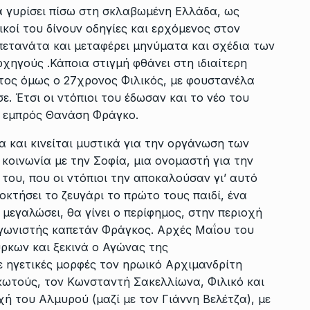
να γυρίσει πίσω στη σκλαβωμένη Ελλάδα, ως
ικοί του δίνουν οδηγίες και ερχόμενος στον
πετανάτα και μεταφέρει μηνύματα και σχέδια των
ηγούς .Κάποια στιγμή φθάνει στη ιδιαίτερη
τος όμως ο 27χρονος Φιλικός, με φουστανέλα
ε. Έτσι οι ντόπιοι του έδωσαν και το νέο του
ι εμπρός Θανάση Φράγκο.
α και κινείται μυστικά για την οργάνωση των
κοινωνία με την Σοφία, μια ονομαστή για την
ου, που οι ντόπιοι την αποκαλούσαν γι’ αυτό
ποκτήσει το ζευγάρι το πρώτο τους παιδί, ένα
 μεγαλώσει, θα γίνει ο περίφημος, στην περιοχή
αγωνιστής καπετάν Φράγκος. Αρχές Μαΐου του
ρκων και ξεκινά ο Αγώνας της
 ηγετικές μορφές τον ηρωικό Αρχιμανδρίτη
κωτούς, τον Κωνσταντή Σακελλίωνα, Φιλικό και
 του Αλμυρού (μαζί με τον Γιάννη Βελέτζα), με