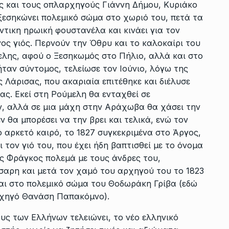
ς και τους οπλαρχηγούς Γιάννη Δήμου, Κυριάκο
εσηκώνει πολεμικό σώμα στο χωριό του, πετά τα
ντικη ηρωική φουστανέλα και κινάει για τον
νος γιός. Περνούν την Όθρυ και το καλοκαίρι του
ελης, αφού ο Ξεσηκωμός στο Πήλιο, αλλά και στο
ταν σύντομος, τελείωσε τον Ιούνιο, λόγω της
Λάρισας, που ακαριαία επιτέθηκε και διέλυσε
ς. Εκεί στη Ρούμελη θα ενταχθεί σε
 αλλά σε μια μάχη στην Αράχωβα θα χάσει την
ν θα μπορέσει να την βρει και τελικά, ενώ τον
 αρκετό καιρό, το 1827 συγκεκριμένα στο Άργος,
 τον γιό του, που έχει ήδη βαπτισθεί με το όνομα
ς Φράγκος πολεμά με τους άνδρες του,
αρη και μετά τον χαμό του αρχηγού του το 1823
αι στο πολεμικό σώμα του Θοδωράκη Γρίβα (εδώ
ρχηγό Θανάση Παπακόμνο).
υς των Ελλήνων τελειώνει, το νέο ελληνικό