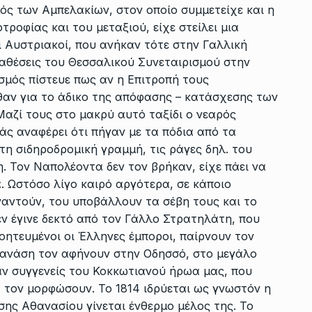
ός των Αμπελακίων, στον οποίο συμμετείχε και η
ροφίας και του μεταξιού, είχε στείλει μια
ι Αυστριακοί, που ανήκαν τότε στην Γαλλική
ταθέσεις του Θεσσαλικού Συνεταιρισμού στην
ισμός πίστευε πως αν η Επιτροπή τους
θαν για το άδικο της απόφασης – κατάσχεσης των
αζί τους στο μακρύ αυτό ταξίδι ο νεαρός
ς αναφέρει ότι πήγαν με τα πόδια από τα
η σιδηροδρομική γραμμή, τις ράγες δηλ. του
η. Τον Ναπολέοντα δεν τον βρήκαν, είχε πάει να
. Ωστόσο λίγο καιρό αργότερα, σε κάποιο
ναντούν, του υποβάλλουν τα σέβη τους και το
ν έγινε δεκτό από τον Γάλλο Στρατηλάτη, που
ητευμένοι οι Έλληνες έμποροι, παίρνουν τον
Θανάση τον αφήνουν στην Οδησσό, στο μεγάλο
αν συγγενείς του Κοκκωτιανού ήρωα μας, που
 τον μορφώσουν. Το 1814 ιδρύεται ως γνωστόν η
σης Αθανασίου γίνεται ένθερμο μέλος της. Το