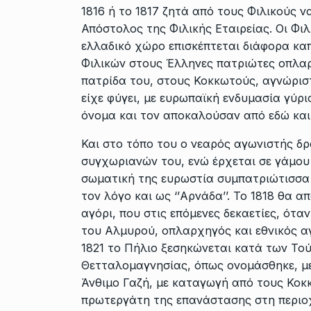
1816 ή το 1817 ζητά από τους Φιλικούς 
Απόστολος της Φιλικής Εταιρείας. Οι Φιλ
ελλαδικό χώρο επισκέπτεται διάφορα κα
Φιλικών στους Έλληνες πατριώτες οπλαρχ
πατρίδα του, στους Κοκκωτούς, αγνώρισ
είχε φύγει, με ευρωπαϊκή ενδυμασία γύρισ
όνομα και τον αποκαλούσαν από εδώ κα
Και στο τόπο του ο νεαρός αγωνιστής δρ
συγχωριανών του, ενώ έρχεται σε γάμου 
σωματική της ευρωστία συμπατριώτισσα τ
τον λόγο και ως ‘’Αρνάδα’’. Το 1818 θα α
αγόρι, που στις επόμενες δεκαετίες, όταν
του Αλμυρού, οπλαρχηγός και εθνικός 
1821 το Πήλιο ξεσηκώνεται κατά των Τού
Θετταλομαγνησίας, όπως ονομάσθηκε, με
Άνθιμο Γαζή, με καταγωγή από τους Κοκ
πρωτεργάτη της επανάστασης στη περιοχή