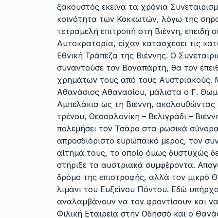
ξακουστός εκείνα τα χρόνια Συνεταιρισμ
κοινότητα των Κοκκωτών, λόγω της σηροτ
τετραμελή επιτροπή στη Βιέννη, επειδή ο
Αυτοκρατορία, είχαν κατασχέσει τις κα
Εθνική Τράπεζα της Βιέννης. Ο Συνεταιρ
συναντούσε τον Βοναπάρτη, θα τον έπει
χρημάτων τους από τους Αυστριακούς. Μ
Αθανάσιος Αθανασίου, μάλιστα ο Γ. Θωμά
Αμπελάκια ως τη Βιέννη, ακολουθώντας τ
τρένου, Θεσσαλονίκη – Βελιγράδι – Βιένν
πολεμήσει τον Τσάρο στα ρωσικά σύνορα
απροσδιόριστο ευρωπαϊκό μέρος, τον συ
αίτημά τους, το οποίο όμως δυστυχώς δε
στήριξε τα αυστριακά συμφέροντα. Απογο
δρόμο της επιστροφής, αλλά τον μικρό 
λιμάνι του Ευξείνου Πόντου. Εδώ υπήρχ
αναλαμβάνουν να τον φροντίσουν και να
Φιλική Εταιρεία στην Οδησσό και ο Θανά