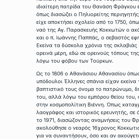
ιδιαίτερη πατρίδα του Θανάση Φράγκου ε
όπως διασώζει ο Πηλιορείτης περιηγητή
είχε αποκτήσει σχολείο από το 1750, όπω
ναό της Αγ. Παρασκευής Κοκκωτών ο ακ
και ο π. Ιωάννης Παππάς, ο σεβαστός εφ
Εκείνα τα δύσκολα χρόνια της σκλαβιάς 
ορεινά μέρη, εδώ σε ορεινούς τόπους τη
λόγω του φόβου των Τούρκων.
Ως το 1806 ο Αθανάσιου Αθανασίου όπως
υπόδουλοι Έλληνες σπάνια είχαν εκείνα 
βαπτιστικό τους όνομα το πατρώνυμο, δη
του, αλλά λόγω του εμπόρου θείου του, 
στην κοσμοπολίτικη Βιέννη. Όπως καταγ
λαογράφος και ιστορικός ερευνητής, σε
το 1971, διασώζοντας αναμνήσεις του 
ακολούθησε ο νεαρός 16χρονος Κοκκωτια
για να συναντήσουν, όσο και αν ακούγετ