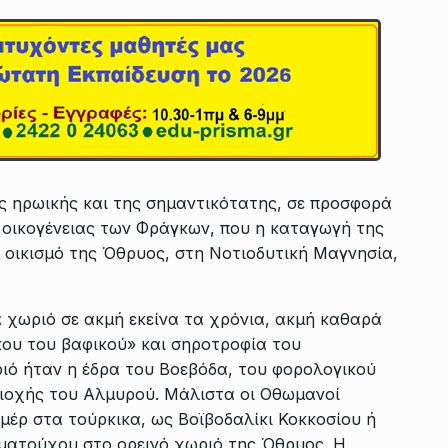
ης ηρωικής και της σημαντικότατης, σε προσφορά
οικογένειας των Φράγκων, που η καταγωγή της
ό οικισμό της Όθρυος, στη Νοτιοδυτική Μαγνησία,
 χωριό σε ακμή εκείνα τα χρόνια, ακμή καθαρά
κου του βαφικού» και σηροτροφία του
ιό ήταν η έδρα του Βοεβόδα, του φορολογικού
ριοχής του Αλμυρού. Μάλιστα οι Οθωμανοί
μέρ στα τούρκικα, ως Βοϊβοδαλίκι Κοκκοσίου ή
ματούχου στο ορεινό χωριό της Όθρυος. Η