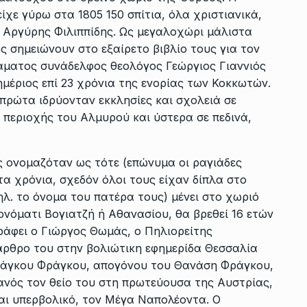
ίχε γύρω στα 1805 150 σπίτια, όλα χριστιανικά,
ς Αργύρης Φιλιππίδης. Ως μεγαλοχώρι μάλιστα
ς σημειώνουν στο εξαίρετο βιβλίο τους για τον
άματος συνάδελφος θεολόγος Γεώργιος Γιαννιός
ημέριος επί 23 χρόνια της ενορίας των Κοκκωτών.
πρώτα ιδρύονταν εκκλησίες και σχολειά σε
ς περιοχής του Αλμυρού και ύστερα σε πεδινά,
 ονομαζόταν ως τότε (επώνυμα οι ραγιάδες
τα χρόνια, σχεδόν όλοι τους είχαν δίπλα στο
λ. το όνομα του πατέρα τους) μένει στο χωριό
ονόματι Βογιατζή ή Αθανασίου, θα βρεθεί 16 ετών
ράφει ο Γιώργος Θωμάς, ο Πηλιορείτης
 άρθρο του στην βολιώτικη εφημερίδα Θεσσαλία
Φράγκου Φράγκου, απογόνου του Θανάση Φράγκου,
νός τον θείο του στη πρωτεύουσα της Αυστρίας,
αι υπερβολικό, τον Μέγα Ναπολέοντα. Ο