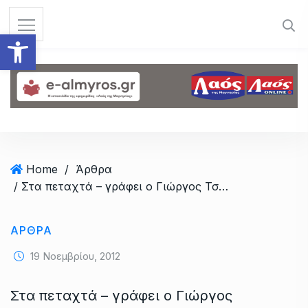
S
k
Ανοίξτε τη γραμμή εργαλεί
i
p
t
o
c
o
n
t
Home
/
Άρθρα
e
/ Στα πεταχτά – γράφει ο Γιώργος Τσιντσίνης – έκδοση 18/11/2012
n
t
ΆΡΘΡΑ
19 Νοεμβρίου, 2012
Στα πεταχτά – γράφει ο Γιώργος