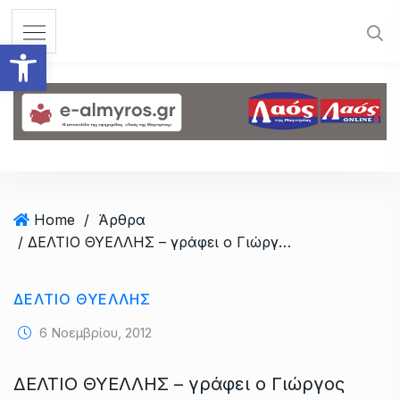
S
k
Ανοίξτε τη γραμμή εργαλεί
i
p
t
o
c
o
n
t
Home
/
Άρθρα
e
/ ΔΕΛΤΙΟ ΘΥΕΛΛΗΣ – γράφει ο Γιώργος Τσιντσίνης – έκδοση 4/11/2012
n
t
ΔΕΛΤΙΟ ΘΥΕΛΛΗΣ
6 Νοεμβρίου, 2012
ΔΕΛΤΙΟ ΘΥΕΛΛΗΣ – γράφει ο Γιώργος