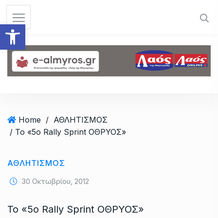
S
k
Ανοίξτε τη γραμμή εργαλεί
i
p
t
o
c
o
n
t
Home
/
ΑΘΛΗΤΙΣΜΟΣ
e
/ Το «5o Rally Sprint ΟΘΡΥΟΣ»
n
t
ΑΘΛΗΤΙΣΜΟΣ
30 Οκτωβρίου, 2012
Το «5o Rally Sprint ΟΘΡΥΟΣ»