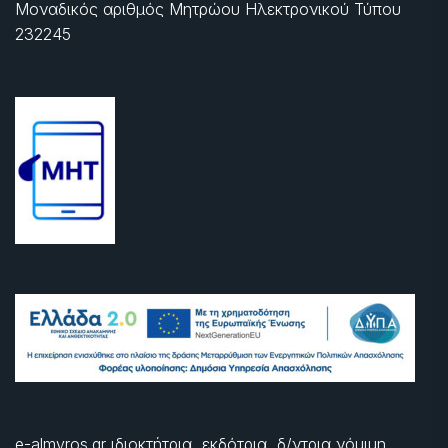
Μοναδικός αριθμός Μητρώου Ηλεκτρονικού Τύπου
232245
e-almyros.gr ιδιοκτήτρια, εκδότρια, δ/ντρια νόμιμη