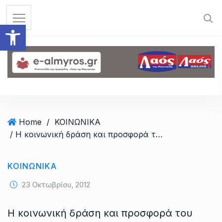
S
k
Ανοίξτε τη γραμμή εργαλεί
i
p
t
o
c
o
n
t
Home
/
ΚΟΙΝΩΝΙΚΑ
e
/ Η κοινωνική δράση και προσφορά του Ερυθρού Σταυρού Αλμυρού
n
t
ΚΟΙΝΩΝΙΚΑ
23 Οκτωβρίου, 2012
Η κοινωνική δράση και προσφορά του