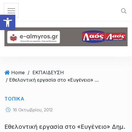
S
k
Ανοίξτε τη γραμμή εργαλεί
i
p
t
o
c
o
n
t
Home
/
ΕΚΠΑΙΔΕΥΣΗ
e
/ Εθελοντική εργασία στο «Ευγένειο» Δημ. Σχολείο Ν. Αγχιάλου
n
t
ΤΟΠΙΚΆ
16 Οκτωβρίου, 2012
Εθελοντική εργασία στο «Ευγένειο» Δημ.