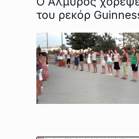
Ο Αλμυρός χόρεψε
του ρεκόρ Guinnes