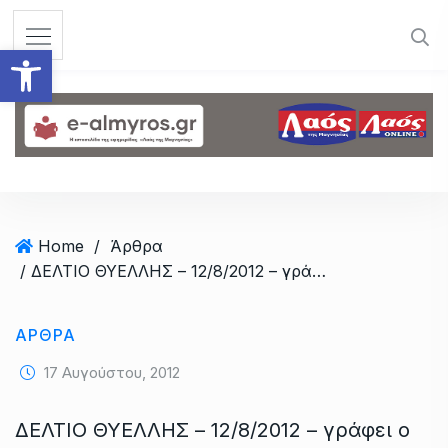
S
k
Ανοίξτε τη γραμμή εργαλεί
i
p
t
o
c
o
n
t
Home
/
Άρθρα
e
/ ΔΕΛΤΙΟ ΘΥΕΛΛΗΣ – 12/8/2012 – γράφει ο εκδότης Γιώργος Τσιντσίνης
n
t
ΆΡΘΡΑ
17 Αυγούστου, 2012
ΔΕΛΤΙΟ ΘΥΕΛΛΗΣ – 12/8/2012 – γράφει ο