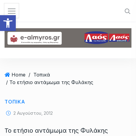
S
k
Ανοίξτε τη γραμμή εργαλεί
i
p
t
o
c
o
n
t
Home
/
Τοπικά
e
/ Το ετήσιο αντάμωμα της Φυλάκης
n
t
ΤΟΠΙΚΆ
2 Αυγούστου, 2012
Το ετήσιο αντάμωμα της Φυλάκης