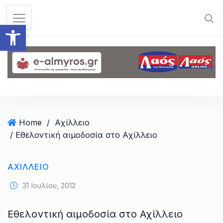
S
k
Ανοίξτε τη γραμμή εργαλεί
i
p
t
o
c
o
n
t
Home
/
Αχίλλειο
e
/ Εθελοντική αιμοδοσία στο Αχίλλειο
n
t
ΑΧΊΛΛΕΙΟ
31 Ιουλίου, 2012
Εθελοντική αιμοδοσία στο Αχίλλειο