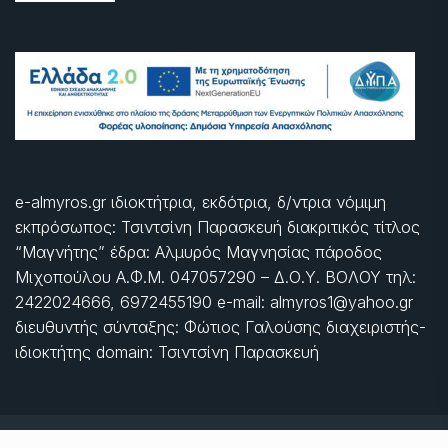
e-almyros.gr ιδιοκτήτρια, εκδότρια, δ/ντρια νόμιμη
εκπρόσωπος: Τσιντσίνη Παρασκευή διακριτικός τίτλος
“Μαγνήτης” έδρα: Αλμυρός Μαγνησίας πάροδος
Μιχοπούλου Α.Φ.Μ. 047057290 – Δ.Ο.Υ. ΒΟΛΟΥ τηλ:
2422024666, 6972455190 e-mail: almyros1@yahoo.gr
διευθυντής σύνταξης: Φώτιος Γαλούσης διαχειριστής-
ιδιοκτήτης domain: Τσιντσίνη Παρασκευή