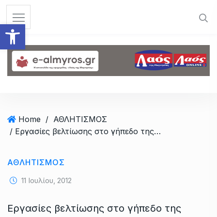
S
k
Ανοίξτε τη γραμμή εργαλεί
i
p
t
o
c
o
n
t
Home
/
ΑΘΛΗΤΙΣΜΟΣ
e
/ Εργασίες βελτίωσης στο γήπεδο της Ευξεινούπολης
n
t
ΑΘΛΗΤΙΣΜΟΣ
11 Ιουλίου, 2012
Εργασίες βελτίωσης στο γήπεδο της